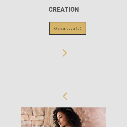
CREATION
Κλείστε ραντεβού