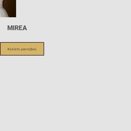
MIREA
Κλείστε ραντεβού