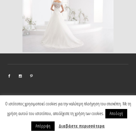
Ο ιστότοπος χρησιμοποιεί cookies για την καλύτερη πλοήγηση του επισκέπτη. Με τη
Copyright © 2018 –
2026, Elizabeth Bridal
χρήση αυτού του ιστοτόπου, αποδέχεστε τη χρήση των cookies.
Αποδοχή
Διαβάστε περισσότερα
Απόρριψη